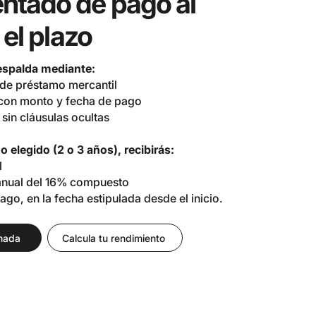
tado de pago al
 el plazo
respalda mediante:
 de préstamo mercantil
 con monto y fecha de pago
sin cláusulas ocultas
azo elegido (2 o 3 años), recibirás:
l
 anual del 16% compuesto
go, en la fecha estipulada desde el inicio.
mada
Calcula tu rendimiento