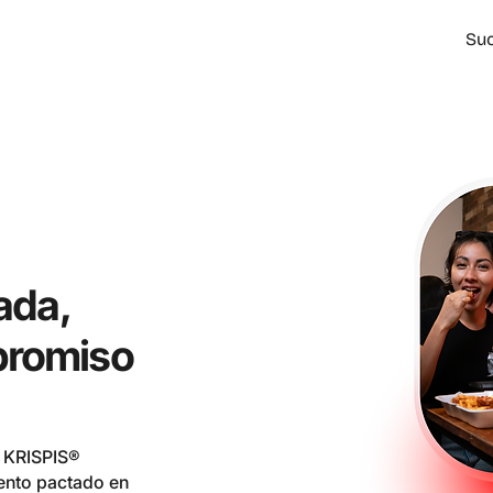
Suc
ada,
promiso
e KRISPIS®
iento pactado en