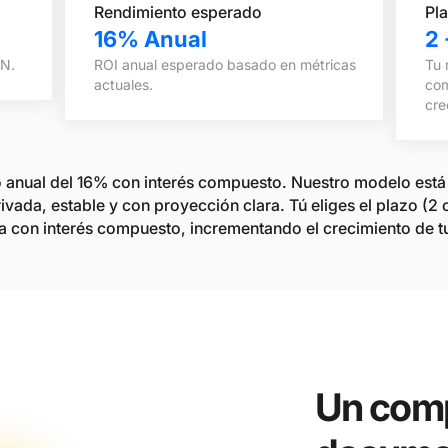
Rendimiento esperado
Pla
16% Anual
2 
XN.
ROI anual esperado basado en métricas
Tu 
actuales.
com
cre
 anual del 16% con interés compuesto.
Nuestro modelo está 
rivada, estable y con proyección clara.
Tú eliges el plazo (
2 
a con interés compuesto, incrementando el crecimiento de tu
Lo que obtie
Un comp