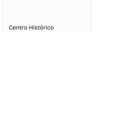
Centro Histórico
Horario
Todos los días: 9:00am-10:00pm
Direcciones
Dejar una opinión