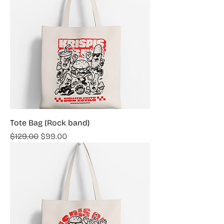
Tote Bag (Rock band)
Precio
Precio de oferta
$129.00
$99.00